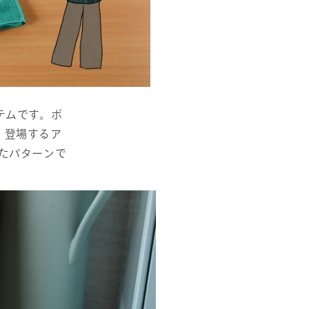
イテムです。ポ
。登場するア
たパターンで