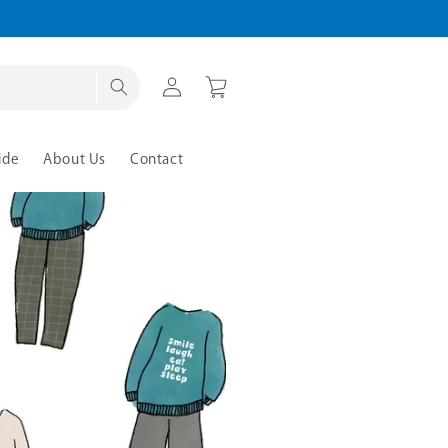
ロ
カ
グ
ー
イ
ト
ン
ide
About Us
Contact